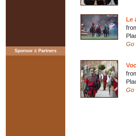
Le 
fro
Pla
Go 
Sponsor
&
Partners
Voc
fro
Pla
Go 