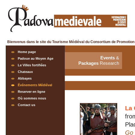
Bienvenus dans le site du Tourisme Médiéval du Consortium de Promotion
Home page
Events
&
Padoue au Moyen Age
Packages
Research
Le Villes fortifiées
Chateaux
Abbayes
Événements Médiéval
Reserver en ligne
Où sommes nous
Contact us
La 
fro
Pla
Go 