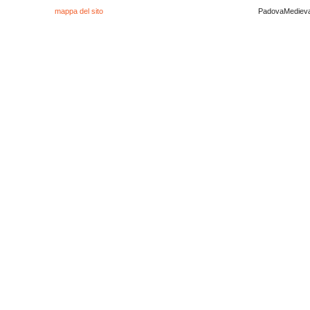
mappa del sito
PadovaMedieval