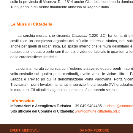
sotto la provincia di Vicenza. Dal 1814 anche Cittadella conobbe la domina
1866, anno in cui venne finalmente annessa al Regno d'Italia.
Le Mura di Cittadella
La cerchia murata che circonda
Cittadella
(1220 d.C) ha forma di elli
costituisce un complesso organico del più alto interesse storico, non solo
anche per quelli di urbanistica. Lo spazio interno che le mura delimitano 
raccordano le quattro porte con il centro, dividendo l'abitato in quartieri, a l
dalle caratteristiche stradelle.
La cortina murata comunica con l'esterno attraverso quattro ponti in corri
volta costruite sui quattro punti cardinali), rivolte verso le vicine città 
Grappa e Treviso (di qui la denominazione Porta Padovana, Porta Vicen
Trevisana). I ponti levatoi, mantenuti in servizio fino al secolo XVI, gradualme
in muratura. Gli attuali risalgono alla prima metà del secolo scorso.
Informazioni
Informazioni e Accoglienza Turistica
: +39 049 9404485 -
turismo@comune.ci
Sito ufficiale del Comune di Cittadella
:
www.comune.cittadella.pd.it
EVENTI MEDIEVALI
DA NON PERDERE