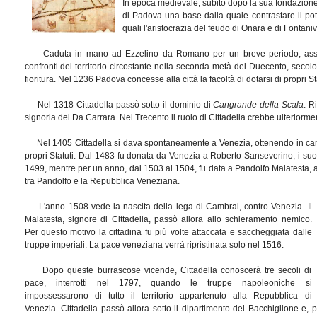
In epoca medievale, subito dopo la sua fondazione
di Padova una base dalla quale contrastare il poter
quali l'aristocrazia del feudo di Onara e di Fontaniv
Caduta in mano ad Ezzelino da Romano per un breve periodo, assun
confronti del territorio circostante nella seconda metà del Duecento, seco
fioritura. Nel 1236 Padova concesse alla città la facoltà di dotarsi di propri Sta
Nel 1318 Cittadella passò sotto il dominio di
Cangrande della Scala
. R
signoria dei Da Carrara. Nel Trecento il ruolo di Cittadella crebbe ulteriormen
Nel 1405 Cittadella si dava spontaneamente a Venezia, ottenendo in camb
propri Statuti. Dal 1483 fu donata da Venezia a Roberto Sanseverino; i suoi
1499, mentre per un anno, dal 1503 al 1504, fu data a Pandolfo Malatesta, a se
tra Pandolfo e la Repubblica Veneziana.
L'anno 1508 vede la nascita della lega di Cambrai, contro Venezia. Il
Malatesta, signore di Cittadella, passò allora allo schieramento nemico.
Per questo motivo la cittadina fu più volte attaccata e saccheggiata dalle
truppe imperiali. La pace veneziana verrà ripristinata solo nel 1516.
Dopo queste burrascose vicende, Cittadella conoscerà tre secoli di
pace, interrotti nel 1797, quando le truppe napoleoniche si
impossessarono di tutto il territorio appartenuto alla Repubblica di
Venezia. Cittadella passò allora sotto il dipartimento del Bacchiglione e, p