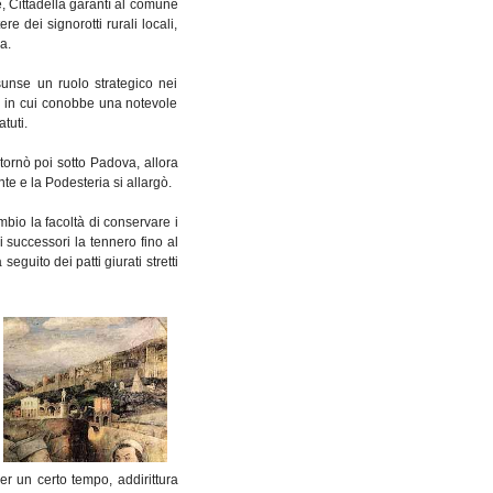
, Cittadella garantì al comune
e dei signorotti rurali locali,
a.
se un ruolo strategico nei
lo in cui conobbe una notevole
tuti.
itornò poi sotto Padova, allora
te e la Podesteria si allargò.
io la facoltà di conservare i
 successori la tennero fino al
guito dei patti giurati stretti
er un certo tempo, addirittura