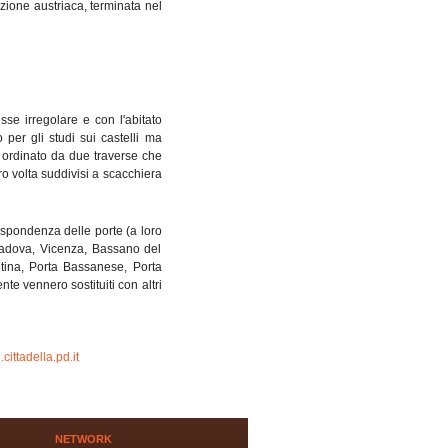
zione austriaca, terminata nel
sse irregolare e con l'abitato
 per gli studi sui castelli ma
è ordinato da due traverse che
oro volta suddivisi a scacchiera
spondenza delle porte (a loro
di Padova, Vicenza, Bassano del
tina, Porta Bassanese, Porta
nte vennero sostituiti con altri
ttadella.pd.it
NETWORK